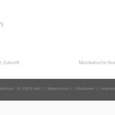
n
e Zukunft
Musikalische R
derlinstr. 15, 33415 Verl | |
Datenschutz
| |
Disclaimer
| |
Impres