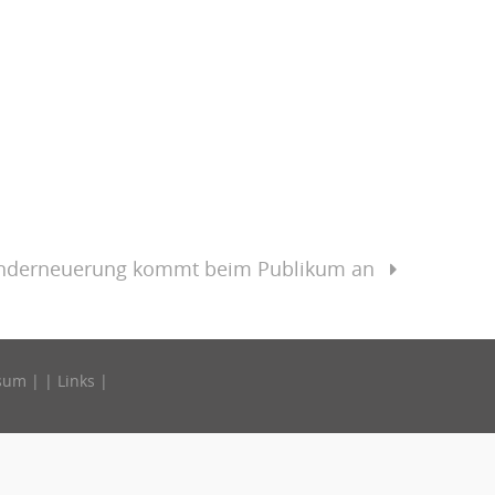
underneuerung kommt beim Publikum an
sum
| |
Links
|