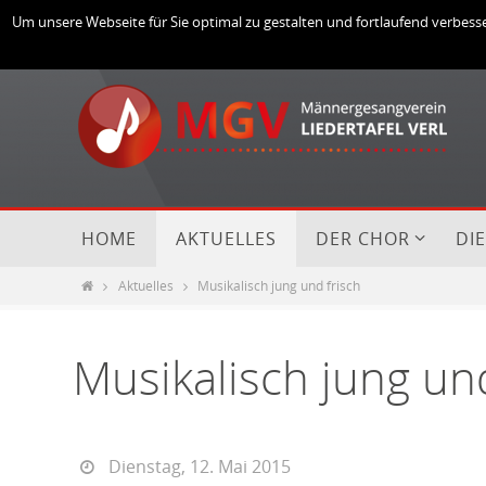
Um unsere Webseite für Sie optimal zu gestalten und fortlaufend verbes
HOME
AKTUELLES
DER CHOR
DI
Aktuelles
Musikalisch jung und frisch
Musikalisch jung und
Dienstag, 12. Mai 2015