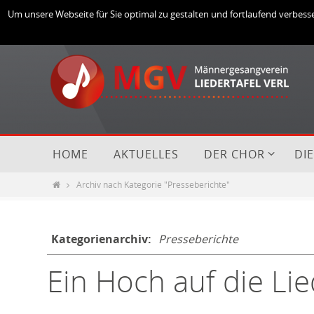
Um unsere Webseite für Sie optimal zu gestalten und fortlaufend verbes
HOME
AKTUELLES
DER CHOR
DI
Archiv nach Kategorie "Presseberichte"
Kategorienarchiv:
Presseberichte
Ein Hoch auf die Lie