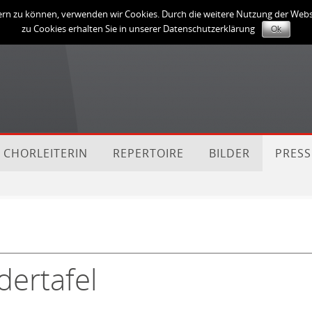
sern zu können, verwenden wir Cookies. Durch die weitere Nutzung der We
zu Cookies erhalten Sie in unserer Datenschutzerklärung
Ok
E CHORLEITERIN
REPERTOIRE
BILDER
PRESS
dertafel