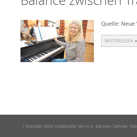
Balance zwischen T
Quelle: Neue
WEITERLESEN
| Kontakt: MGV Liedertafel Verl e.V., Karsten Gehrke, Höl