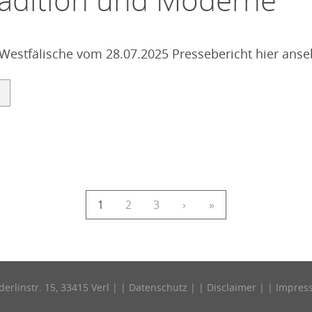
radition und Moderne
 Westfälische vom 28.07.2025 Pressebericht hier an
1
2
3
›
»
derlinstr. 15, 33415 Verl | |
Datenschutz
| |
Disclaimer
| |
Impres